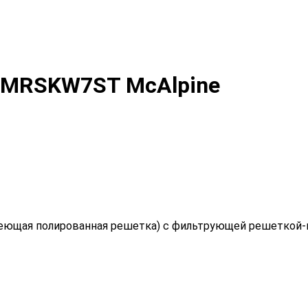
и MRSKW7ST McAlpine
ющая полированная решетка) с фильтрующей решеткой-про