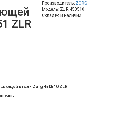
Производитель:
ZORG
еющей
Модель:
ZL R 450510
Склад
В наличии
51 ZLR
авеющей стали Zorg 450510 ZLR
ономны...