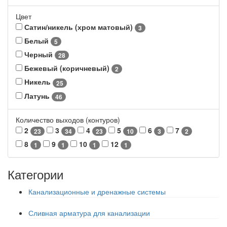
Цвет
Сатин/никель (хром матовый)
3
Белый
5
Черный
28
Бежевый (коричневый)
2
Никель
25
Латунь
46
Количество выходов (контуров)
2
3
4
5
6
7
23
34
23
10
3
2
8
9
10
12
1
1
1
1
Категории
Канализационные и дренажные системы
Сливная арматура для канализации