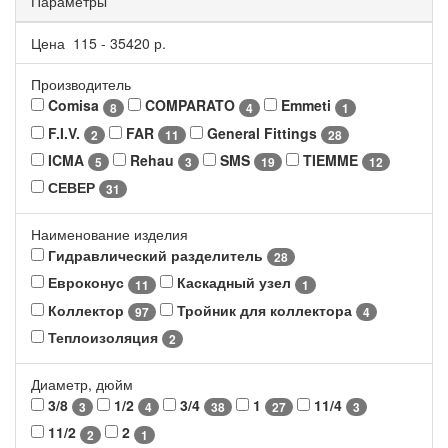
Параметры
Цена
115
-
35420
р.
Производитель
Comisa
COMPARATO
Emmeti
8
4
1
F.I.V.
FAR
General Fittings
2
11
28
ICMA
Rehau
SMS
TIEMME
5
3
19
12
СЕВЕР
31
Наименование изделия
Гидравлический разделитель
28
Евроконус
Каскадный узел
11
1
Коллектор
Тройник для коллектора
97
4
Теплоизоляция
2
Диаметр, дюйм
3/8
1/2
3/4
1
11/4
3
4
38
27
3
11/2
2
2
1