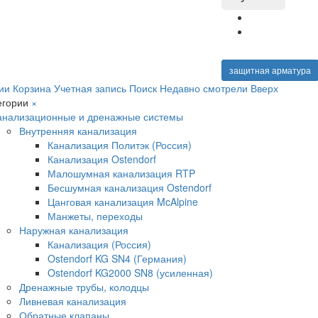
защитная арматура
ии
Корзина
Учетная запись
Поиск
Недавно смотрели
Вверх
егории
×
анализационные и дренажные системы
Внутренняя канализация
Канализация Политэк (Россия)
Канализация Ostendorf
Малошумная канализация RTP
Бесшумная канализация Ostendorf
Цанговая канализация McAlpine
Манжеты, переходы
Наружная канализация
Канализация (Россия)
Ostendorf KG SN4 (Германия)
Ostendorf KG2000 SN8 (усиленная)
Дренажные трубы, колодцы
Ливневая канализация
Обратные клапаны