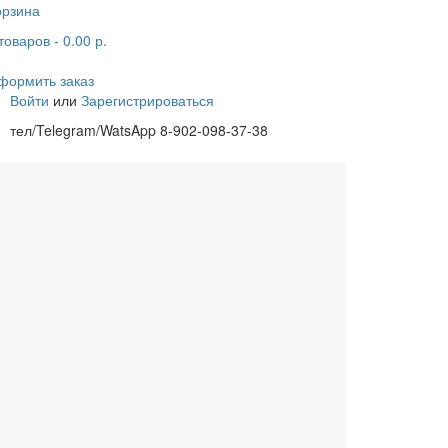
орзина
товаров
- 0.00 р.
формить заказ
Войти
или
Зарегистрироваться
тел/Telegram/WatsApp 8-902-098-37-38
одцы
Ливневая канализация
аны
Тепло- шумоизоляция