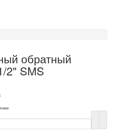
ный обратный
1/2" SMS
S
ичии