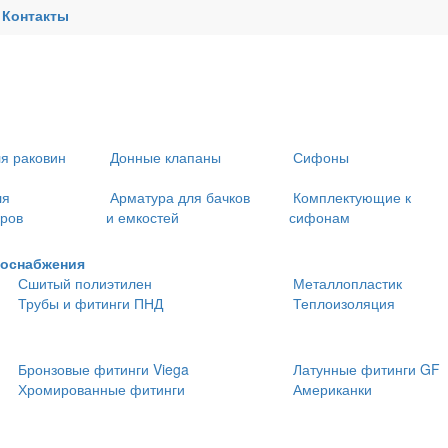
Контакты
ля раковин
Донные клапаны
Сифоны
ля
Арматура для бачков
Комплектующие к
еров
и емкостей
сифонам
доснабжения
Сшитый полиэтилен
Металлопластик
Трубы и фитинги ПНД
Теплоизоляция
Бронзовые фитинги Viega
Латунные фитинги GF
Хромированные фитинги
Американки