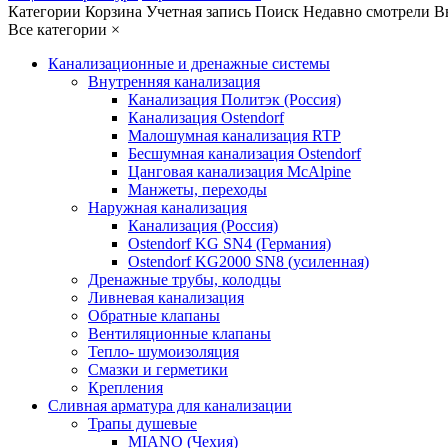
Категории
Корзина
Учетная запись
Поиск
Недавно смотрели
В
Все категории
×
Канализационные и дренажные системы
Внутренняя канализация
Канализация Политэк (Россия)
Канализация Ostendorf
Малошумная канализация RTP
Бесшумная канализация Ostendorf
Цанговая канализация McAlpine
Манжеты, переходы
Наружная канализация
Канализация (Россия)
Ostendorf KG SN4 (Германия)
Ostendorf KG2000 SN8 (усиленная)
Дренажные трубы, колодцы
Ливневая канализация
Обратные клапаны
Вентиляционные клапаны
Тепло- шумоизоляция
Смазки и герметики
Крепления
Сливная арматура для канализации
Трапы душевые
MIANO (Чехия)