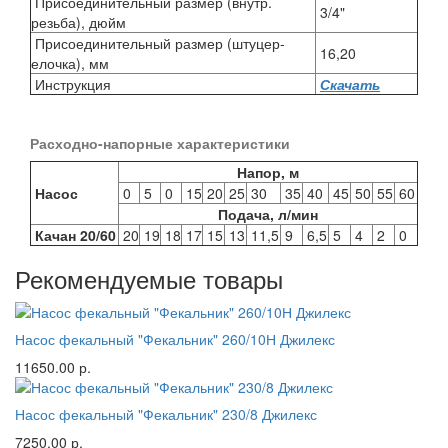
Присоединительный размер (внутр.
3/4"
резьба), дюйм
Присоединительный размер (штуцер-
16,20
елочка), мм
Инструкция
Скачать
Расходно-напорные характеристики
Напор, м
Насос
0
5
0
15
20
25
30
35
40
45
50
55
60
Подача, л/мин
Качан 20/60
20
19
18
17
15
13
11,5
9
6,5
5
4
2
0
Рекомендуемые товары
Насос фекальный "Фекальник" 260/10Н Джилекс
11650.00 р.
Насос фекальный "Фекальник" 230/8 Джилекс
7250.00 р.