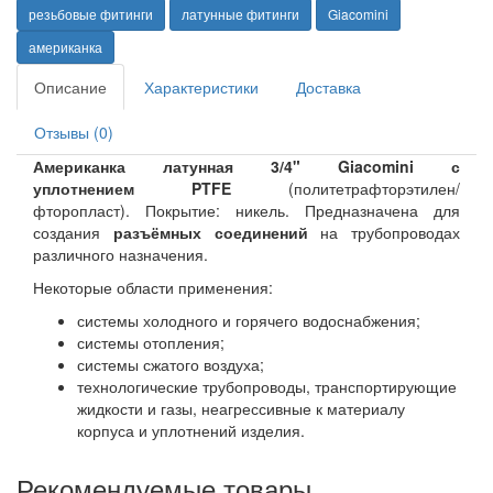
резьбовые фитинги
латунные фитинги
Giacomini
американка
Описание
Характеристики
Доставка
Отзывы (0)
Американка латунная 3/4" Giacomini с
уплотнением PTFE
(политетрафторэтилен/
фторопласт).
Покрытие: никель.
Предназначена для
создания
разъёмных соединений
на трубопроводах
различного назначения.
Некоторые области применения:
системы холодного и горячего водоснабжения;
системы отопления;
системы сжатого воздуха;
технологические трубопроводы, транспортирующие
жидкости и газы, неагрессивные к материалу
корпуса и уплотнений изделия.
Рекомендуемые товары