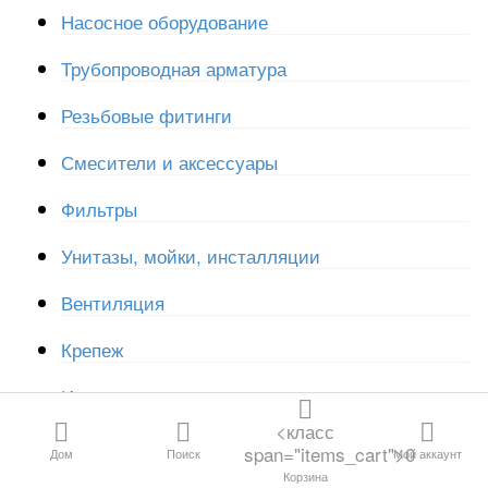
Контакты
Насосное оборудование
Все категории
Трубопроводная арматура
Все категории
Резьбовые фитинги
Смесители и аксессуары
Канализация и
дренаж
Фильтры
Водосливная
Унитазы, мойки, инсталляции
арматура
Вентиляция
Трубы и фитинги
Крепеж
для отопления и
водоснабжения
Инструмент и расходные материалы
<класс
Резьбовые
span="items_cart">0
Дом
Поиск
Мой аккаунт
фитинги
Корзина