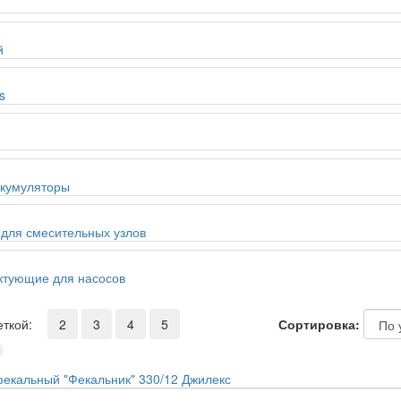
й
s
ккумуляторы
для смесительных узлов
ктующие для насосов
еткой:
2
3
4
5
Сортировка: