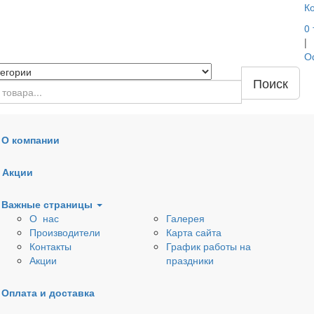
К
0
|
О
Поиск
О компании
Наружная канализация
Дренажные трубы, кол
Акции
Вентиляционные клапаны
Тепло-шумоизоляция
Важные страницы
О нас
Галерея
ля раковин
Донные клапаны
Сифоны
Производители
Карта сайта
Контакты
График работы на
ля
Арматура для бачков
Комплектующие к
Акции
праздники
еров
и емкостей
сифонам
Оплата и доставка
доснабжения