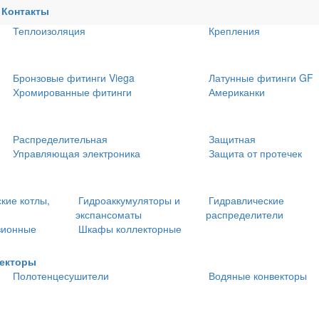
Трубы из сшитого полиэтилена и
Металлопластиковые т
Контакты
фитинги
фитинги
Теплоизоляция
Крепления
Бронзовые фитинги Viega
Латунные фитинги GF
Хромированные фитинги
Американки
Распределительная
Защитная
Управляющая электроника
Защита от протечек
кие котлы,
Гидроаккумуляторы и
Гидравлические
экспансоматы
распределители
зионные
Шкафы коллекторные
векторы
Полотенцесушители
Водяные конвекторы