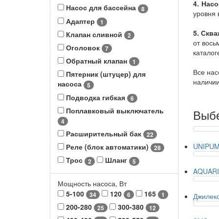
4. Нас
Насос для бассейна
8
уровня 
Адаптер
1
5. Скв
Клапан сливной
2
от вось
Оголовок
7
каталог
Обратный клапан
1
Все нас
Пятерник (штуцер) для
наличии
насоса
5
Подводка гибкая
6
Поплавковый выключатель
Выбе
4
Расширительный бак
22
UNIPU
Реле (блок автоматики)
28
Трос
Шланг
2
5
AQUAR
Мощность насоса, Вт
5-100
120
165
34
6
1
Джилек
200-280
300-380
25
12