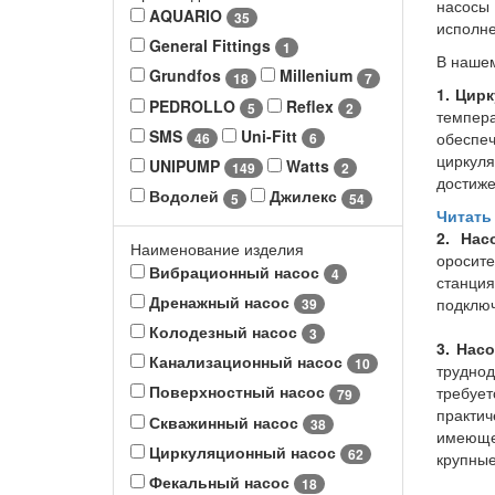
насосы 
AQUARIO
35
исполне
General Fittings
1
В нашем
Grundfos
Millenium
18
7
1. Цир
PEDROLLO
Reflex
5
2
темпера
SMS
Uni-Fitt
обеспе
46
6
циркуля
UNIPUMP
Watts
149
2
достиже
Водолей
Джилекс
5
54
Читать
2. Нас
Наименование изделия
оросите
Вибрационный насос
4
станци
Дренажный насос
подключ
39
Колодезный насос
3
3. Нас
Канализационный насос
10
труднод
Поверхностный насос
требует
79
практи
Скважинный насос
38
имеющее
Циркуляционный насос
62
крупные
Фекальный насос
18