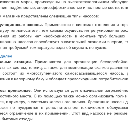
известных марок, произведены на высокотехнологичном оборудо
ния, надёжностью, энергоэффективностью и полностью соответст
 магазине представлены следующие типы насосов:
куляционные насосы.
Применяются в системах отопления и гор
туру теплоносителя, тем самым осуществляя регулирование расх
чения их работы нет необходимости в монтаже труб больших д
ционных насосов способствует значительной экономии энергии, та
ния требуемой температуры воды её спускать не нужно.
 далее
осные станции.
Применяются для организации бесперебойног
льных систем, теплиц, а также для компенсации скачков давлени
я состоит из многоступенчатого самовсасывающегося насоса,
ения к напорному баку и обладает превосходными потребительски
осы дренажные.
Они используются для откачивания загрязнённо
оступного места. С их помощью также можно организовать полив
ся, к примеру, в системах капельного полива. Дренажные насосы 
чески не нуждаются в дополнительном техническом обслужива
ся ограничение в их применении. Этот вид насосов не рекоме
 бытовые отходы.