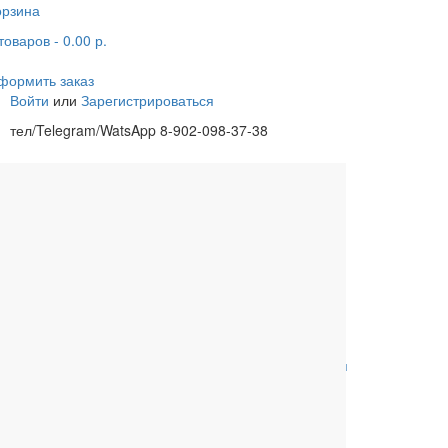
орзина
товаров
- 0.00 р.
формить заказ
Войти
или
Зарегистрироваться
тел/Telegram/WatsApp 8-902-098-37-38
одцы
Ливневая канализация
Расходные материалы
Обвязки для ванны
Сифоны для
поддонов
Комплектующие к
Комплектующие для
унитазам
инсталляций