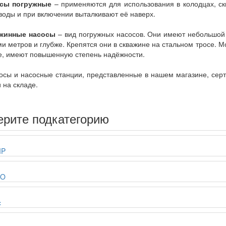
осы погружные
– применяются для использования в колодцах, с
воды и при включении выталкивают её наверх.
ажинные насосы
– вид погружных насосов. Они имеют небольшой
ми метров и глубже. Крепятся они в скважине на стальном тросе.
е, имеют повышенную степень надёжности.
осы и насосные станции, представленные в нашем магазине, сер
 на складе.
рите подкатегорию
MP
IO
с