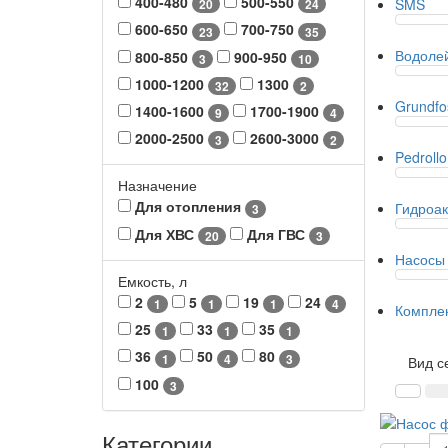
400-480
500-550
SMS
20
24
600-650
700-750
23
35
Водоле
800-850
900-950
3
10
1000-1200
1300
32
2
Grundfo
1400-1600
1700-1900
9
4
2000-2500
2600-3000
3
2
Pedrollo
Назначение
Для отопления
Гидроа
3
Для ХВС
Для ГВС
20
3
Насосы 
Емкость, л
2
5
19
24
1
1
1
4
Компле
25
33
35
1
1
1
36
50
80
1
4
3
Вид с
100
3
Категории