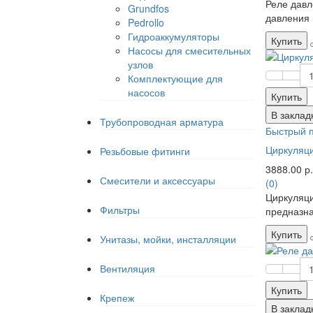
Реле давл
Grundfos
давления 
Pedrollo
Гидроаккумуляторы
Купить
Насосы для смесительных
узлов
Комплектующие для
насосов
Купить
В заклад
Трубопроводная арматура
Быстрый 
Циркуляц
Резьбовые фитинги
3888.00 р.
Смесители и аксессуары
(0)
Циркуляц
Фильтры
предназна
Купить
Унитазы, мойки, инсталляции
Вентиляция
Купить
Крепеж
В заклад