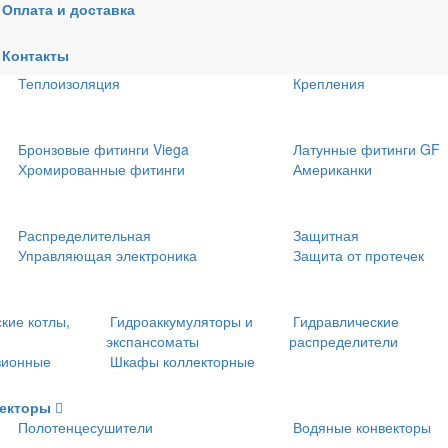
Оплата и доставка
доснабжения
Трубы из сшитого полиэтилена и
Металлопластиковые т
Контакты
фитинги
фитинги
Теплоизоляция
Крепления
Бронзовые фитинги Viega
Латунные фитинги GF
Хромированные фитинги
Американки
Распределительная
Защитная
Управляющая электроника
Защита от протечек
кие котлы,
Гидроаккумуляторы и
Гидравлические
экспансоматы
распределители
зионные
Шкафы коллекторные
векторы
Полотенцесушители
Водяные конвекторы