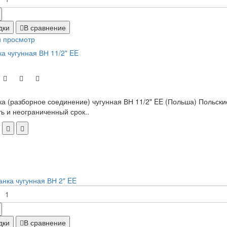
дки
В сравнение
 просмотр
а чугунная ВН 11/2" EE
а (разборное соединение) чугунная ВН 11/2" EE (Польша) Польские
ь и неограниченный срок..
дки
В сравнение