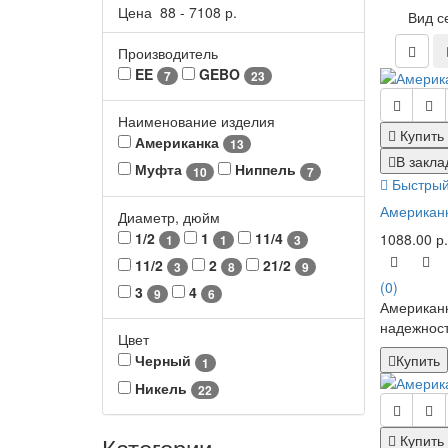
Цена
88
-
7108
р.
Вид с
Производитель
EE
GEBO
7
23
Наименование изделия
Купить
Американка
13
В закла
Муфта
Ниппель
10
7
Быстрый
Американк
Диаметр, дюйм
1/2
1
11/4
1088.00 р.
1
1
3
11/2
2
21/2
3
8
9
(0)
3
4
9
6
Американк
надежност
Цвет
Купить
Черный
1
Никель
22
Категории
Купить