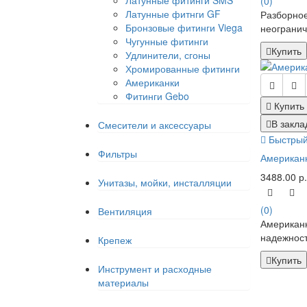
(0)
Латунные фитнги GF
Разборное
Бронзовые фитинги Viega
неогранич
Чугунные фитинги
Купить
Удлинители, сгоны
Хромированные фитинги
Американки
Фитинги Gebo
Купить
В закла
Смесители и аксессуары
Быстрый
Фильтры
Американк
3488.00 р.
Унитазы, мойки, инсталляции
(0)
Вентиляция
Американк
надежност
Крепеж
Купить
Инструмент и расходные
материалы