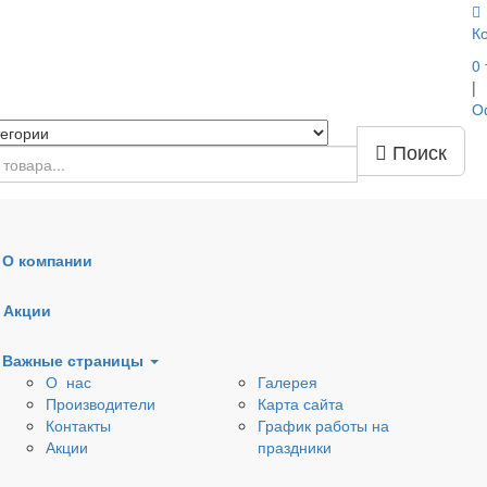
К
0
|
О
Поиск
О компании
Наружная канализация
Дренажные трубы, кол
Акции
Вентиляционные клапаны
Тепло-шумоизоляция
Важные страницы
О нас
Галерея
ля раковин
Донные клапаны
Сифоны
Производители
Карта сайта
Контакты
График работы на
ля
Арматура для бачков
Комплектующие к
Акции
праздники
еров
и емкостей
сифонам