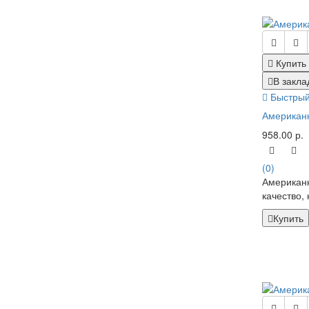
Купить
В закла
Быстрый
Американк
958.00 р.
(0)
Американк
качество, 
Купить