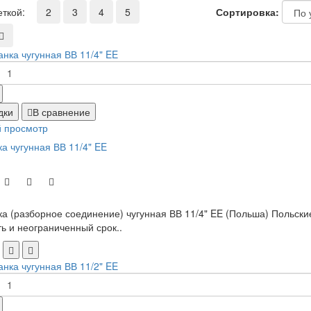
еткой:
2
3
4
5
Сортировка:
дки
В сравнение
 просмотр
а чугунная ВВ 11/4" EE
а (разборное соединение) чугунная ВВ 11/4" EE (Польша) Польские
ь и неограниченный срок..