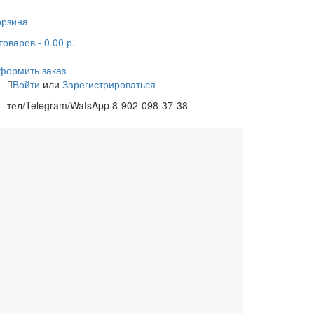
орзина
товаров
- 0.00 р.
формить заказ
Войти
или
Зарегистрироваться
тел/Telegram/WatsApp 8-902-098-37-38
одцы
Ливневая канализация
Расходные материалы
Обвязки для ванны
Сифоны для
поддонов
Комплектующие к
Комплектующие для
унитазам
инсталляций