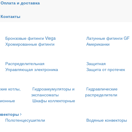
Оплата и доставка
водоснабжения
Сшитый полиэтилен
Металлопластик
Контакты
Трубы и фитинги ПНД
Теплоизоляция
Бронзовые фитинги Viega
Латунные фитинги GF
Хромированные фитинги
Американки
Распределительная
Защитная
Управляющая электроника
Защита от протечек
кие котлы,
Гидроаккумуляторы и
Гидравлические
экспансоматы
распределители
зионные
Шкафы коллекторные
нвекторы
Полотенцесушители
Водяные конвекторы