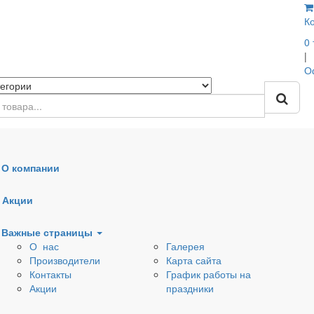
К
0
|
О
О компании
Наружная канализация
Дренажные трубы, кол
Акции
Вентиляционные клапаны
Тепло- шумоизоляция
Важные страницы
О нас
Галерея
ля раковин
Донные клапаны
Сифоны
Производители
Карта сайта
Контакты
График работы на
ля
Арматура для бачков
Комплектующие к
Акции
праздники
еров
и емкостей
сифонам