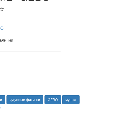
BO
наличии
ги
чугунные фитинги
GEBO
муфта