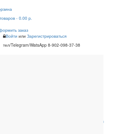
орзина
товаров
- 0.00 р.
формить заказ
Войти
или
Зарегистрироваться
тел/Telegram/WatsApp 8-902-098-37-38
одцы
Ливневая канализация
Расходные материалы
Обвязки для ванны
Сифоны для
поддонов
Комплектующие к
Комплектующие для
унитазам
инсталляций