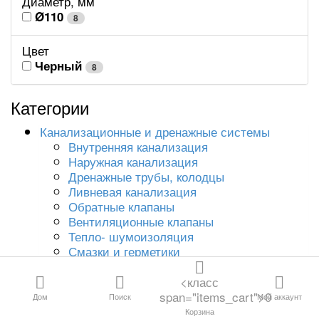
Диаметр, мм
Расходные материалы
ВСЕ КАТЕГОРИИ
Ø110
8
Цвет
Черный
8
Канализация и
дренаж
Категории
Водосливная
Канализационные и дренажные системы
арматура
Внутренняя канализация
Наружная канализация
Трубы и фитинги
Дренажные трубы, колодцы
для отопления и
Ливневая канализация
водоснабжения
Обратные клапаны
Вентиляционные клапаны
Тепло- шумоизоляция
Резьбовые
Смазки и герметики
фитинги
Крепления
<класс
Трубопроводная
Сливная арматура для канализации
span="items_cart">0
Дом
Поиск
Мой аккаунт
арматура
Корзина