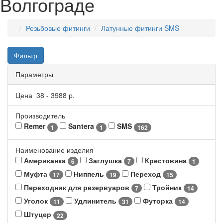
Волгограде
Резьбовые фитинги
Латунные фитинги SMS
Фильтр
Параметры
Цена
38
-
3988
р.
Производитель
Remer
Santera
SMS
1
1
162
Наименование изделия
Американка
Заглушка
Крестовина
6
7
1
Муфта
Ниппель
Переход
17
19
15
Переходник для резервуаров
Тройник
7
14
Уголок
Удлинитель
Футорка
11
31
14
Штуцер
22