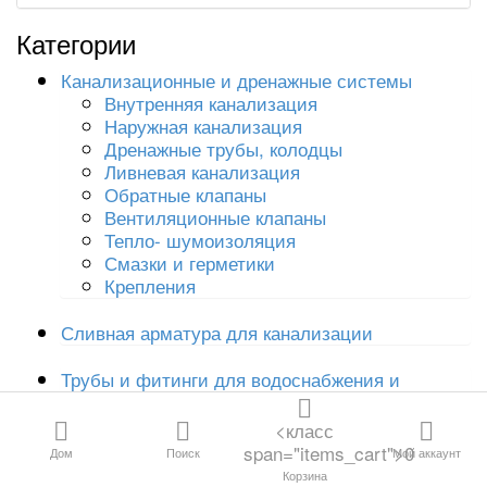
Контакты
ВСЕ КАТЕГОРИИ
Категории
ВСЕ КАТЕГОРИИ
Канализационные и дренажные системы
Внутренняя канализация
Наружная канализация
Дренажные трубы, колодцы
Ливневая канализация
Канализация и
Обратные клапаны
дренаж
Вентиляционные клапаны
Тепло- шумоизоляция
Водосливная
Смазки и герметики
арматура
Крепления
Сливная арматура для канализации
Трубы и фитинги
для отопления и
Трубы и фитинги для водоснабжения и
водоснабжения
отопления
<класс
Резьбовые
Радиаторы, полотенцесушители, конвекторы
span="items_cart">0
Дом
Поиск
Мой аккаунт
фитинги
Корзина