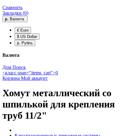
Сравнить
Закладки (0)
р.
Валюта
€ Euro
$ US Dollar
р. Рубль
Валюта
Дом
Поиск
<класс span="items_cart">0
Корзина
Мой аккаунт
Хомут металлический со
шпилькой для крепления
труб 11/2"
Канализационные и дренажные системы