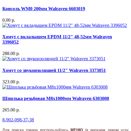
Консоль WM0 200мм Walraven 6603019
0.00 р.
Хомут с вкладышeм EPDM 11/2" 48-52мм Walraven
3396052
288.00 р.
Хомут со звукоизоляцией 11/2" Walraven 3373051
323.00 р.
Шпилька резьбовая M8x1000мм Walraven 6303008
265.00 р.
8-902-098-37-38
Для поиска товара воспользуйтесь
МЕНЮ
(в верхнем левом углу