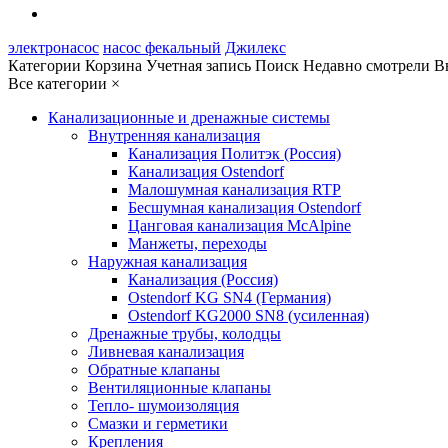
электронасос
насос фекальный
Джилекс
Категории
Корзина
Учетная запись
Поиск
Недавно смотрели
В
Все категории
×
Канализационные и дренажные системы
Внутренняя канализация
Канализация Политэк (Россия)
Канализация Ostendorf
Малошумная канализация RTP
Бесшумная канализация Ostendorf
Цанговая канализация McAlpine
Манжеты, переходы
Наружная канализация
Канализация (Россия)
Ostendorf KG SN4 (Германия)
Ostendorf KG2000 SN8 (усиленная)
Дренажные трубы, колодцы
Ливневая канализация
Обратные клапаны
Вентиляционные клапаны
Тепло- шумоизоляция
Смазки и герметики
Крепления