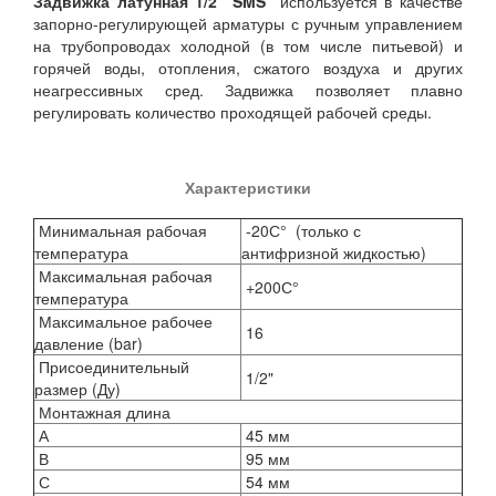
Задвижка латунная 1/2" SMS
используется в качестве
запорно-регулирующей арматуры с ручным управлением
на трубопроводах холодной (в том числе питьевой) и
горячей воды, отопления, сжатого воздуха и других
неагрессивных сред. Задвижка позволяет плавно
регулировать количество проходящей рабочей среды.
Характеристики
Минимальная рабочая
-20С° (только с
температура
антифризной жидкостью)
Максимальная рабочая
+200С°
температура
Максимальное рабочее
16
давление (bar)
Присоединительный
1/2"
размер (Ду)
Монтажная длина
А
45 мм
В
95 мм
С
54 мм