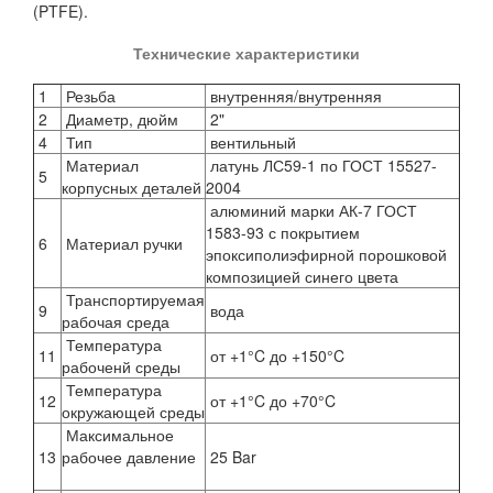
(PTFE).
Технические характеристики
1
Резьба
внутренняя/внутренняя
2
Диаметр, дюйм
2"
4
Тип
вентильный
Материал
латунь ЛС59-1 по ГОСТ 15527-
5
корпусных деталей
2004
алюминий марки АК-7 ГОСТ
1583-93 с покрытием
6
Материал ручки
эпоксиполиэфирной порошковой
композицией синего цвета
Транспортируемая
9
вода
рабочая среда
Температура
11
от +1°C до +150°C
рабоченй среды
Температура
12
от +1°C до +70°C
окружающей среды
Максимальное
13
рабочее давление
25 Bar