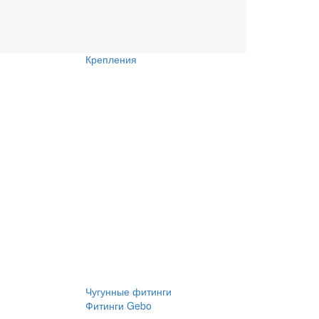
Обсадные трубы
ги
Трубы и фитинги ПНД
Крепления
Чугунные фитинги
Фитинги Gebo