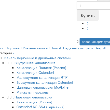
запорная арматур
ии
Корзина
Учетная запись
Поиск
Недавно смотрели
Вверх
тегории
×
Канализационные и дренажные системы
Внутренняя канализация
Канализация Политэк (Россия)
Канализация Ostendorf
Малошумная канализация RTP
Бесшумная канализация Ostendorf
Цанговая канализация McAlpine
Манжеты, переходы
Наружная канализация
Канализация (Россия)
Ostendorf KG SN4 (Германия)