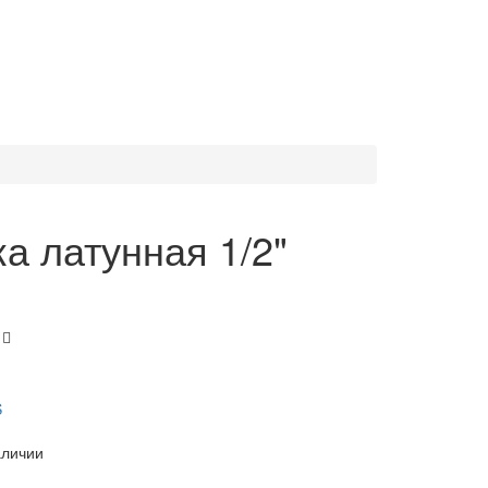
а латунная 1/2"
S
аличии