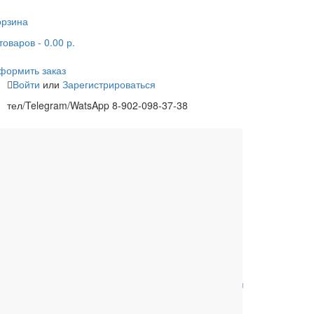
орзина
товаров
- 0.00 р.
формить заказ
Войти
или
Зарегистрироваться
тел/Telegram/WatsApp 8-902-098-37-38
одцы
Ливневая канализация
Расходные материалы
Обвязки для ванны
Сифоны для
поддонов
Комплектующие к
Комплектующие для
унитазам
инсталляций