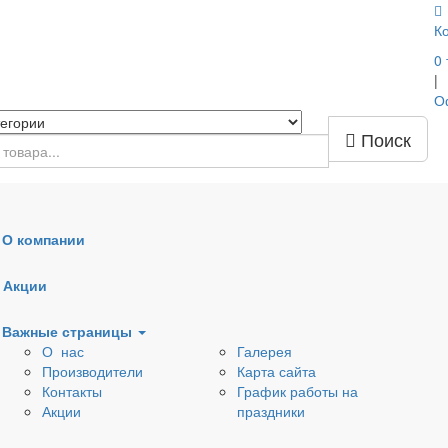
К
0
|
О
Поиск
О компании
Наружная канализация
Дренажные трубы, кол
Акции
Вентиляционные клапаны
Тепло- шумоизоляция
Важные страницы
О нас
Галерея
ля раковин
Донные клапаны
Сифоны
Производители
Карта сайта
Контакты
График работы на
ля
Арматура для бачков
Комплектующие к
Акции
праздники
еров
и емкостей
сифонам