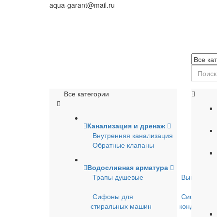
aqua-garant@mail.ru
Все категории
Канализация и дренаж
Внутренняя канализация
Обратные клапаны
Водосливная арматура
Трапы душевые
Выпуски д
Сифоны для
Сифоны д
стиральных машин
кондицион