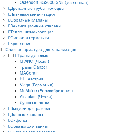
Ostendorf KG2000 SN8 (усиленная)
Дренажные трубы, колодцы
Ливневая канализация
Обратные клапаны
Вентиляционные клапаны
Тепло- шумоизоляция
Смазки и герметики
Крепления
Сливная арматура для канализации
Трапы душевые
MIANO (Чехия)
Трапы Ganzer
MAGdrain
HL (Австрия)
Viega (Германия)
McAlpine (Великобритания)
Alcaplast (Чехия)
Душевые лотки
Выпуски для раковин
Донные клапаны
Сифоны
Обвязки для ванны
Сифоны для поддонов