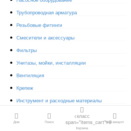
Все категории
Трубопроводная арматура
Резьбовые фитинги
Канализация и
дренаж
Смесители и аксессуары
Фильтры
Водосливная
арматура
Унитазы, мойки, инсталляции
Трубы и
Вентиляция
фитинги для
отопления и
Крепеж
водоснабжения
Инструмент и расходные материалы
Резьбовые
фитинги
<класс
span="items_cart">0
Дом
Поиск
Мой аккаунт
Трубопроводная
Корзина