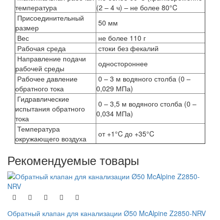
температура
(2 – 4 ч) – не более 80°C
Присоединительный
50 мм
размер
Вес
не более 110 г
Рабочая среда
стоки без фекалий
Направление подачи
одностороннее
рабочей среды
Рабочее давление
0 – 3 м водяного столба (0 –
обратного тока
0,029 МПа)
Гидравлические
0 – 3,5 м водяного столба (0 –
испытания обратного
0,034 МПа)
тока
Температура
от +1°C до +35°C
окружающего воздуха
Рекомендуемые товары
Обратный клапан для канализации Ø50 McAlpine Z2850-NRV