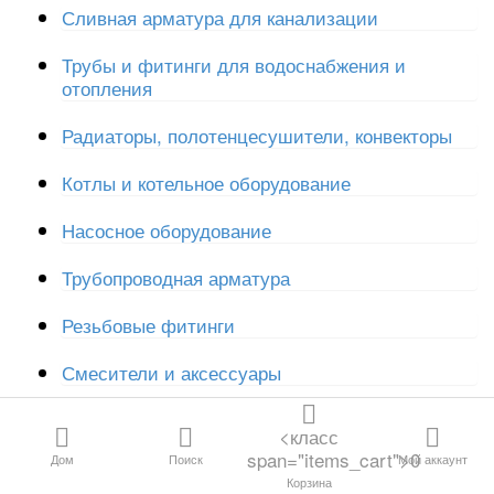
Все категории
Сливная арматура для канализации
Трубы и фитинги для водоснабжения и
отопления
Канализация и
дренаж
Радиаторы, полотенцесушители, конвекторы
Котлы и котельное оборудование
Водосливная
арматура
Насосное оборудование
Трубы и
Трубопроводная арматура
фитинги для
отопления и
Резьбовые фитинги
водоснабжения
Смесители и аксессуары
Резьбовые
Фильтры
фитинги
<класс
span="items_cart">0
Дом
Поиск
Мой аккаунт
Унитазы, мойки, инсталляции
Трубопроводная
Корзина