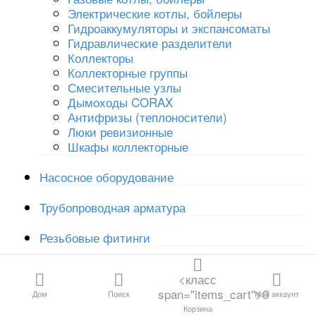
Расходные материалы
Все категории
Электрические котлы, бойлеры
Гидроаккумуляторы и экспансоматы
Гидравлические разделители
Коллекторы
Канализация и
Коллекторные группы
дренаж
Смесительные узлы
Дымоходы CORAX
Антифризы (теплоносители)
Водосливная
Люки ревизионные
арматура
Шкафы коллекторные
Трубы и
Насосное оборудование
фитинги для
отопления и
Трубопроводная арматура
водоснабжения
Резьбовые фитинги
Резьбовые
Смесители и аксессуары
фитинги
<класс
span="items_cart">0
Дом
Поиск
Мой аккаунт
Фильтры
Трубопроводная
Корзина