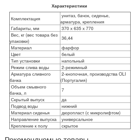
Характеристики
унитаз, бачок, сиденье,
Комплектация
арматура, крепления
Габариты, мм
370 х 635 х 770
Вес, кг (вес товара без
36,44
упаковки)
Материал
фарфор
Цвет
белый
Тип установки
напольный
Режим слива воды
2-режимный
Арматура сливного
2-кнопочная, производства OLI
бачка
(Португалия)
Объем смывного
7
бачка, л
Скрытый выпуск
да
Подвод воды
нижний
Материал сиденья
дюропласт (с микролифтом)
Направление выпуска
универсальное
Крепление к полу
скрытое
Рекомендуемые товары