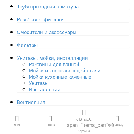
Расходные материалы
Все категории
Трубопроводная арматура
Резьбовые фитинги
Канализация и
Смесители и аксессуары
дренаж
Фильтры
Водосливная
Унитазы, мойки, инсталляции
арматура
Раковины для ванной
Мойки из нержавеющей стали
Трубы и фитинги
Мойки кухонные каменные
для отопления и
Унитазы
водоснабжения
Инсталляции
Резьбовые
Вентиляция
фитинги
Крепеж
<класс
Трубопроводная
span="items_cart">0
Дом
Поиск
Мой аккаунт
Инструмент и расходные материалы
арматура
Корзина