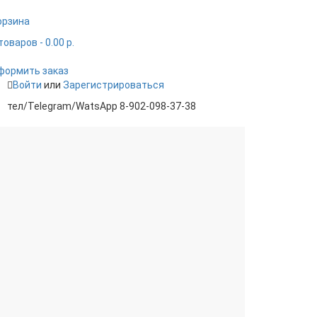
орзина
товаров
- 0.00 р.
формить заказ
Войти
или
Зарегистрироваться
тел/Telegram/WatsApp 8-902-098-37-38
лодцы
Ливневая канализация
аны
Тепло- шумоизоляция