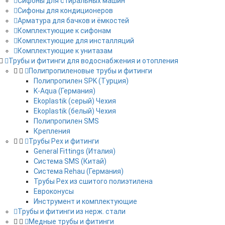
Сифоны для стиральных машин
Сифоны для кондиционеров
Арматура для бачков и ёмкостей
Комплектующие к сифонам
Комплектующие для инсталляций
Комплектующие к унитазам
Трубы и фитинги для водоснабжения и отопления
Полипропиленовые трубы и фитинги
Полипропилен SPK (Турция)
K-Aqua (Германия)
Ekoplastik (серый) Чехия
Ekoplastik (белый) Чехия
Полипропилен SMS
Крепления
Трубы Pex и фитинги
General Fittings (Италия)
Система SMS (Китай)
Система Rehau (Германия)
Трубы Pex из сшитого полиэтилена
Евроконусы
Инструмент и комплектующие
Трубы и фитинги из нерж. стали
Медные трубы и фитинги