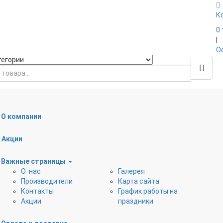
К
0
|
О
О компании
Наружная канализация
Дренажные трубы, ко
Акции
Обратные клапаны
Вентиляционные клап
Расходные материалы
Важные страницы
О нас
Галерея
Производители
Карта сайта
Контакты
График работы на
Акции
праздники