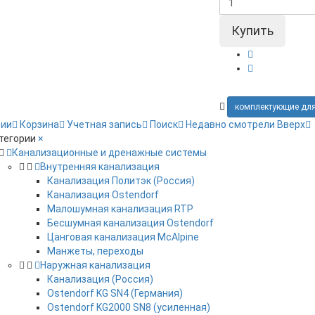
комплектующие дл
рии
Корзина
Учетная запись
Поиск
Недавно смотрели
Вверх
тегории
×
Канализационные и дренажные системы
Внутренняя канализация
Канализация Политэк (Россия)
Канализация Ostendorf
Малошумная канализация RTP
Бесшумная канализация Ostendorf
Цанговая канализация McAlpine
Манжеты, переходы
Наружная канализация
Канализация (Россия)
Ostendorf KG SN4 (Германия)
Ostendorf KG2000 SN8 (усиленная)