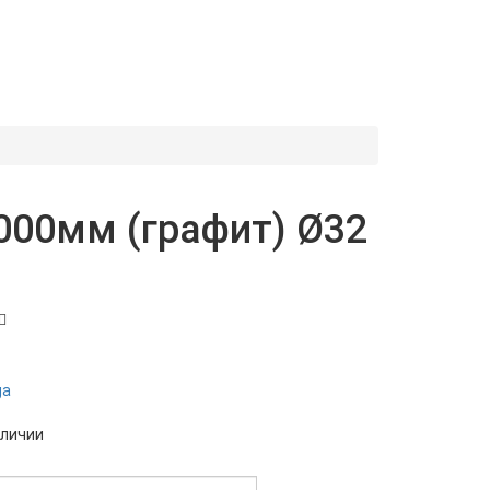
000мм (графит) Ø32
ga
C
аличии