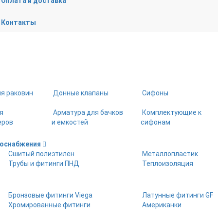
Оплата и доставка
Контакты
ля раковин
Донные клапаны
Сифоны
я
Арматура для бачков
Комплектующие к
еров
и емкостей
сифонам
доснабжения
Сшитый полиэтилен
Металлопластик
Трубы и фитинги ПНД
Теплоизоляция
Бронзовые фитинги Viega
Латунные фитинги GF
Хромированные фитинги
Американки