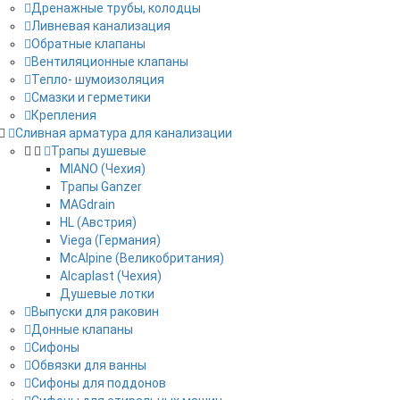
Дренажные трубы, колодцы
Ливневая канализация
Обратные клапаны
Вентиляционные клапаны
Тепло- шумоизоляция
Смазки и герметики
Крепления
Сливная арматура для канализации
Трапы душевые
MIANO (Чехия)
Трапы Ganzer
MAGdrain
HL (Австрия)
Viega (Германия)
McAlpine (Великобритания)
Alcaplast (Чехия)
Душевые лотки
Выпуски для раковин
Донные клапаны
Сифоны
Обвязки для ванны
Сифоны для поддонов