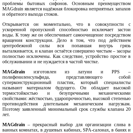
проблемы бытовых сифонов. Основным преимуществом
MAGdrain является надёжная блокировка неприятных запахов
и обратного выхода стоков.
Открывается он моментально, что в совокупности с
ускоренной пропускной способностью исключает застои
воды. К тому же он обеспечивает самоочищение посредством
вращения конструкции. Дело в том, что под действием
центробежной силы вся попавшая внутрь грязь
выталкивается, и клапан остаётся совершено чистым – засоры
полностью исключены. Как следствие, устройство простое в
обслуживании и не нуждается в частой чистке.
MAGdrain
изготовлен из латуни и PPS –
полифениленсульфида, представляющего собой
суперконструкционный пластик, который специалисты
называют материалом будущего. Он обладает высокой
термостойкостью и безупречными механическими
свойствами: жёсткостью, ударопрочностью, высокой степенью
противодействия длительным механическим нагрузкам.
Поэтому заявленный минимальный срок службы клапана 20
лет.
MAGdrain
– прекрасный выбор для организации слива в
ванных комнатах, в душевых кабинах, SPA-салонах, в банях и