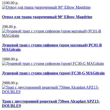
1100.00 р.
Отвод для трапа укороченный 90° Elbow Magdrine
298.00 р.
Душевой трап с сухим сифоном (хром матовый) PC01-B
MAGdrain
1888.00 р.
Душевой трап с сухим сифоном (хром) FC30-G MAGdrain
2988.00 р.
Трап с двусторонней решеткой 750мм Alcaplast APZ13-
DOUBLE9