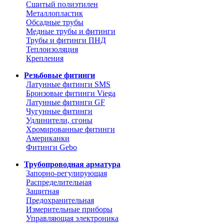
Сшитый полиэтилен
Металлопластик
Обсадные трубы
Медные трубы и фитинги
Трубы и фитинги ПНД
Теплоизоляция
Крепления
Резьбовые фитинги
Латунные фитинги SMS
Бронзовые фитинги Viega
Латунные фитинги GF
Чугунные фитинги
Удлинители, сгоны
Хромированные фитинги
Американки
Фитинги Gebo
Трубопроводная арматура
Запорно-регулирующая
Распределительная
Защитная
Предохранительная
Измерительные приборы
Управляющая электроника