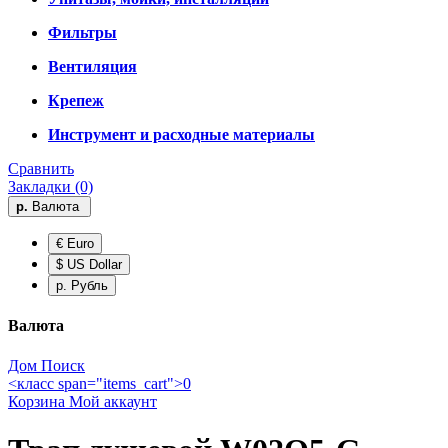
Фильтры
Вентиляция
Крепеж
Инструмент и расходные материалы
Сравнить
Закладки (0)
р.
Валюта
€ Euro
$ US Dollar
р. Рубль
Валюта
Дом
Поиск
<класс span="items_cart">0
Корзина
Мой аккаунт