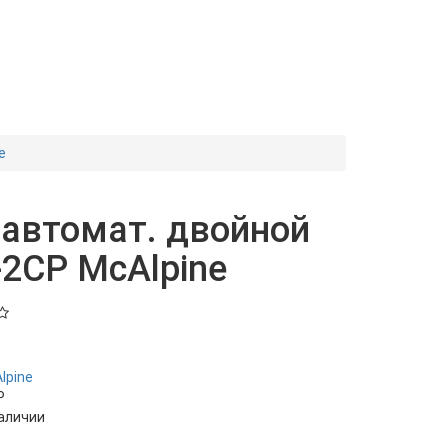
e
автомат. двойной
2CP McAlpine
lpine
P
наличии