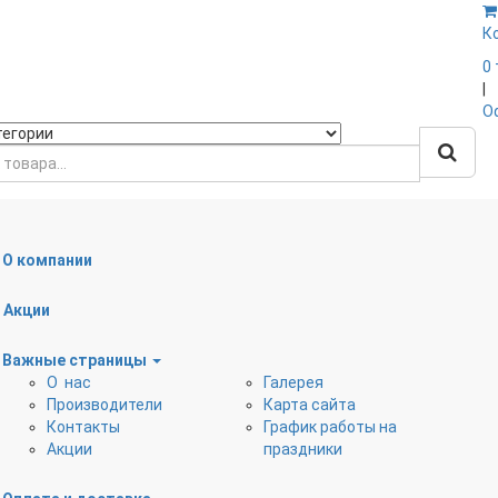
К
0
|
О
О компании
Наружная канализация
Дренажные трубы, ко
Акции
Вентиляционные клапаны
Тепло- шумоизоляция
Важные страницы
О нас
Галерея
ля раковин
Донные клапаны
Сифоны
Производители
Карта сайта
Контакты
График работы на
я
Арматура для бачков
Комплектующие к
Акции
праздники
еров
и емкостей
сифонам