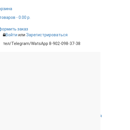
орзина
товаров
- 0.00 р.
формить заказ
Войти
или
Зарегистрироваться
тел/Telegram/WatsApp 8-902-098-37-38
лодцы
Ливневая канализация
Расходные материалы
Обвязки для ванны
Сифоны для
поддонов
Комплектующие к
Комплектующие для
унитазам
инсталляций