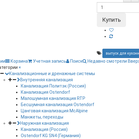
выпуск для кухон
рии
Корзина
Учетная запись
Поиск
Недавно смотрели
Ввер
атегории
×
Канализационные и дренажные системы
Внутренняя канализация
Канализация Политэк (Россия)
Канализация Ostendorf
Малошумная канализация RTP
Бесшумная канализация Ostendorf
Цанговая канализация McAlpine
Манжеты, переходы
Наружная канализация
Канализация (Россия)
Ostendorf KG SN4 (Германия)