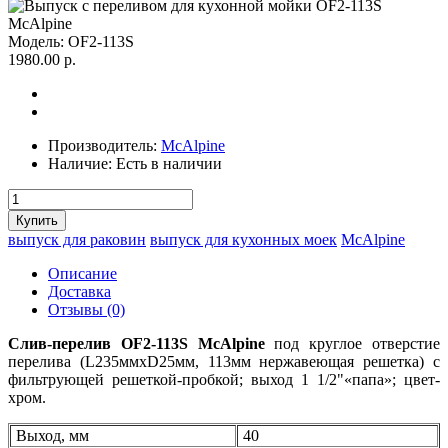
Модель:
OF2-113S
1980.00 р.
Производитель:
McAlpine
Наличие:
Есть в наличии
выпуск для раковин
выпуск для кухонных моек
McAlpine
Описание
Доставка
Отзывы (0)
Слив-перелив OF2-113S McAlpine
под круглое отверстие
перелива (L235ммхD25мм, 113мм нержавеющая решетка) с
фильтрующей решеткой-пробкой; выход 1 1/2"«папа»; цвет-
хром.
Выход, мм
40