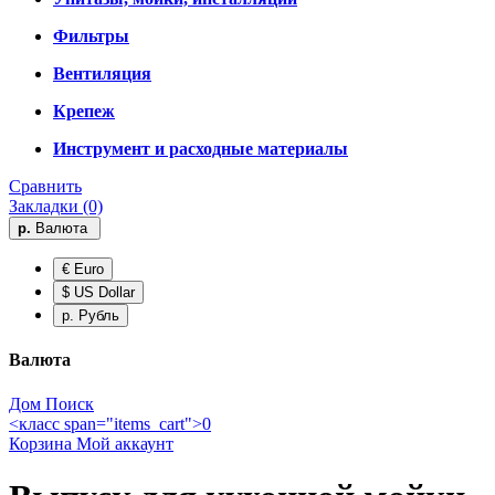
Фильтры
Вентиляция
Крепеж
Инструмент и расходные материалы
Сравнить
Закладки (0)
р.
Валюта
€ Euro
$ US Dollar
р. Рубль
Валюта
Дом
Поиск
<класс span="items_cart">0
Корзина
Мой аккаунт