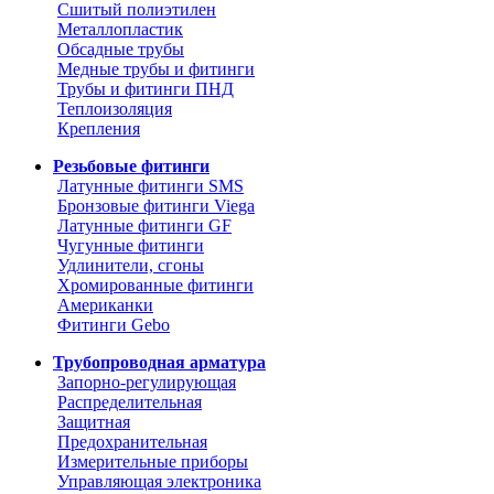
Сшитый полиэтилен
Металлопластик
Обсадные трубы
Медные трубы и фитинги
Трубы и фитинги ПНД
Теплоизоляция
Крепления
Резьбовые фитинги
Латунные фитинги SMS
Бронзовые фитинги Viega
Латунные фитинги GF
Чугунные фитинги
Удлинители, сгоны
Хромированные фитинги
Американки
Фитинги Gebo
Трубопроводная арматура
Запорно-регулирующая
Распределительная
Защитная
Предохранительная
Измерительные приборы
Управляющая электроника