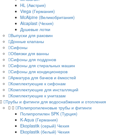
HL (Австрия)
Viega (Германия)
McAlpine (Великобритания)
Alcaplast (Чехия)
Душевые лотки
Выпуски для раковин
Донные клапаны
Сифоны
Обвязки для ванны
Сифоны для поддонов
Сифоны для стиральных машин
Сифоны для кондиционеров
Арматура для бачков и ёмкостей
Комплектующие к сифонам
Комплектующие для инсталляций
Комплектующие к унитазам
Трубы и фитинги для водоснабжения и отопления
Полипропиленовые трубы и фитинги
Полипропилен SPK (Турция)
K-Aqua (Германия)
Ekoplastik (серый) Чехия
Ekoplastik (белый) Чехия