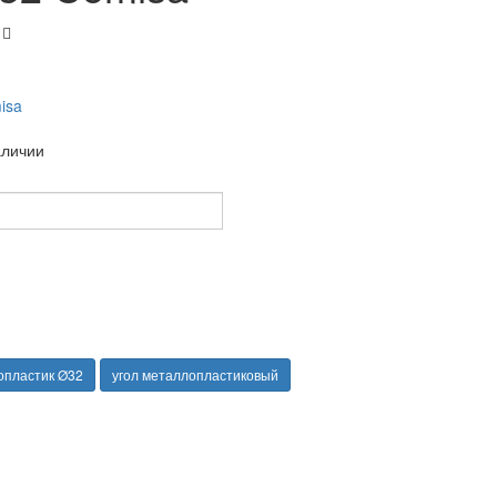
isa
аличии
опластик Ø32
угол металлопластиковый