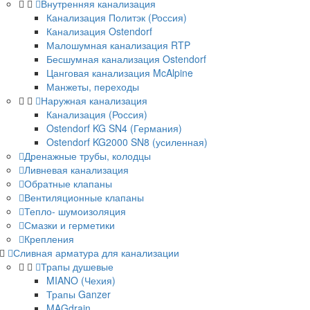
Внутренняя канализация
Канализация Политэк (Россия)
Канализация Ostendorf
Малошумная канализация RTP
Бесшумная канализация Ostendorf
Цанговая канализация McAlpine
Манжеты, переходы
Наружная канализация
Канализация (Россия)
Ostendorf KG SN4 (Германия)
Ostendorf KG2000 SN8 (усиленная)
Дренажные трубы, колодцы
Ливневая канализация
Обратные клапаны
Вентиляционные клапаны
Тепло- шумоизоляция
Смазки и герметики
Крепления
Сливная арматура для канализации
Трапы душевые
MIANO (Чехия)
Трапы Ganzer
MAGdrain