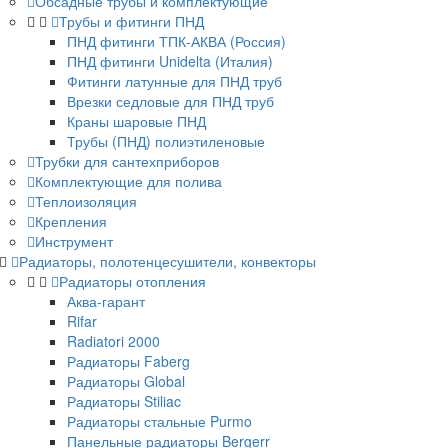
Обсадные трубы и комплектующие
Трубы и фитинги ПНД
ПНД фитинги ТПК-АКВА (Россия)
ПНД фитинги Unidelta (Италия)
Фитинги латунные для ПНД труб
Врезки седловые для ПНД труб
Краны шаровые ПНД
Трубы (ПНД) полиэтиленовые
Трубки для сантехприборов
Комплектующие для полива
Теплоизоляция
Крепления
Инструмент
Радиаторы, полотенцесушители, конвекторы
Радиаторы отопления
Аква-гарант
Rifar
Radiatori 2000
Радиаторы Faberg
Радиаторы Global
Радиаторы Stiliac
Радиаторы стальные Purmo
Панельные радиаторы Bergerr