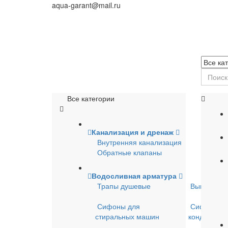
aqua-garant@mail.ru
Все категории
Канализация и дренаж
Внутренняя канализация
Обратные клапаны
Водосливная арматура
Трапы душевые
Выпуски д
Сифоны для
Сифоны д
стиральных машин
кондицион