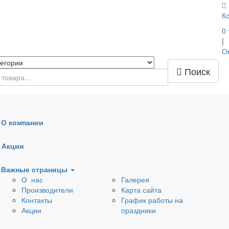
К
0
|
О
Поиск
О компании
Наружная канализация
Дренажные трубы, кол
Акции
Вентиляционные клапаны
Тепло- шумоизоляция
Важные страницы
О нас
Галерея
ля раковин
Донные клапаны
Сифоны
Производители
Карта сайта
Контакты
График работы на
ля
Арматура для бачков
Комплектующие к
Акции
праздники
еров
и емкостей
сифонам