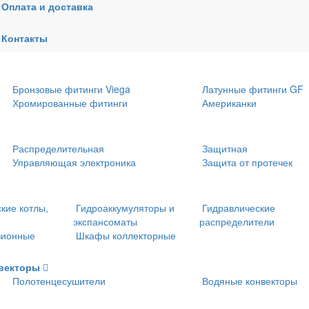
Оплата и доставка
одоснабжения
Сшитый полиэтилен
Металлопластик
Контакты
Трубы и фитинги ПНД
Теплоизоляция
Бронзовые фитинги Viega
Латунные фитинги GF
Хромированные фитинги
Американки
Распределительная
Защитная
Управляющая электроника
Защита от протечек
кие котлы,
Гидроаккумуляторы и
Гидравлические
экспансоматы
распределители
зионные
Шкафы коллекторные
нвекторы
Полотенцесушители
Водяные конвекторы