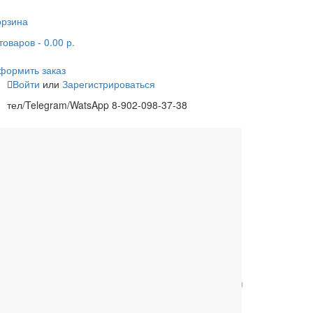
орзина
товаров
- 0.00 р.
формить заказ
Войти
или
Зарегистрироваться
тел/Telegram/WatsApp 8-902-098-37-38
одцы
Ливневая канализация
Расходные материалы
Обвязки для ванны
Сифоны для
поддонов
Комплектующие к
Комплектующие для
унитазам
инсталляций