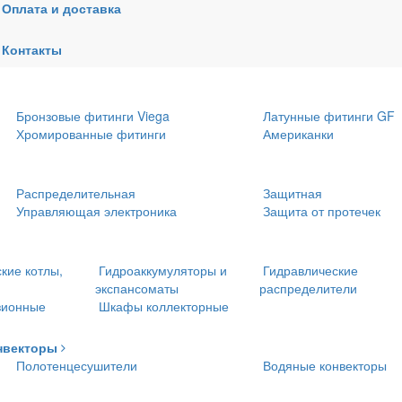
Оплата и доставка
водоснабжения
Сшитый полиэтилен
Металлопластик
Контакты
Трубы и фитинги ПНД
Теплоизоляция
Бронзовые фитинги Viega
Латунные фитинги GF
Хромированные фитинги
Американки
Распределительная
Защитная
Управляющая электроника
Защита от протечек
кие котлы,
Гидроаккумуляторы и
Гидравлические
экспансоматы
распределители
зионные
Шкафы коллекторные
нвекторы
Полотенцесушители
Водяные конвекторы