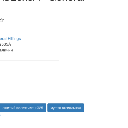
ral Fittings
2535A
наличии
сшитый полиэтилен Ø25
муфта аксиальная