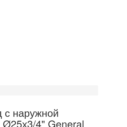
 с наружной
 Ø25х3/4" General