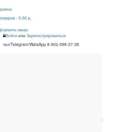
орзина
товаров
- 0.00 р.
формить заказ
Войти
или
Зарегистрироваться
тел/Telegram/WatsApp 8-902-098-37-38
одцы
Ливневая канализация
Расходные материалы
Обвязки для ванны
Сифоны для
поддонов
Комплектующие к
Комплектующие для
унитазам
инсталляций