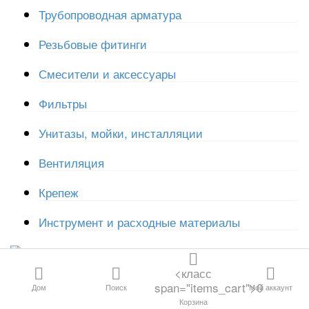
машин
Все категории
Трубопроводная арматура
Сифоны для
кондиционеров
Резьбовые фитинги
Арматура для бачков и
емкостей
Канализация и
Смесители и аксессуары
Комплектующие к сифонам
дренаж
Комплектующие к унитазам
Фильтры
Комплектующие для
Водосливная
инсталляций
Унитазы, мойки, инсталляции
арматура
Вентиляция
Трубы и
фитинги для
Крепеж
отопления и
водоснабжения
Инструмент и расходные материалы
Резьбовые
фитинги
<класс
span="items_cart">0
Дом
Поиск
Мой аккаунт
Трубопроводная
Категории
Корзина